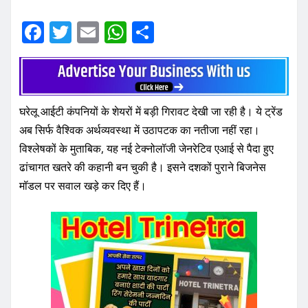
F
T
E
W
S
a
w
m
h
h
c
it
ai
at
ar
e
te
l
s
e
घरेलू आईटी कंपनियों के शेयरों में बड़ी गिरावट देखी जा रही है। ये ट्रेंड
b
r
A
अब सिर्फ वैश्विक अर्थव्यवस्था में उठापटक का नतीजा नहीं रहा।
o
p
विश्लेषकों के मुताबिक, यह नई टेक्नोलॉजी जेनरेटिव एआई से पैदा हुए
o
p
ढांचागत खतरे की कहानी बन चुकी है। इसने दशकों पुराने बिजनेस
k
मॉडल पर सवाल खड़े कर दिए हैं।