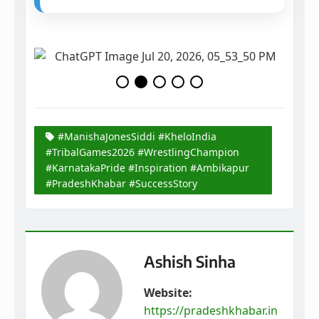
#ManishaJonesSiddi #KheloIndia
#TribalGames2026 #WrestlingChampion
#KarnatakaPride #Inspiration #Ambikapur
#PradeshKhabar #SuccessStory
Ashish Sinha
Website:
https://pradeshkhabar.in