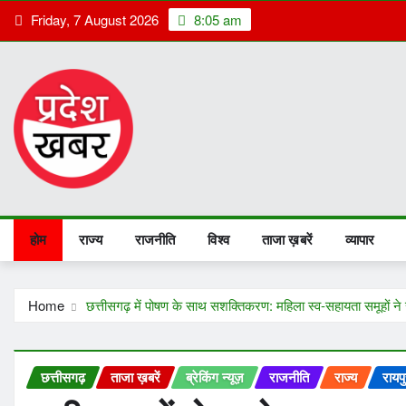
Skip
Friday, 7 August 2026
8:05 am
to
content
होम
राज्य
राजनीति
विश्व
ताजा ख़बरें
व्यापार
Home
छत्तीसगढ़ में पोषण के साथ सशक्तिकरण: महिला स्व-सहायता समूहों ने 
छत्तीसगढ़
ताजा ख़बरें
ब्रेकिंग न्यूज़
राजनीति
राज्य
रायप