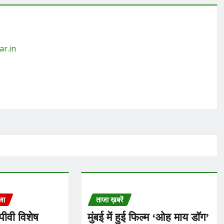
ar.in
जा
ताजा ख़बरें
चपीवी विशेष
मुंबई में हुई फिल्म ‘ओह माय डॉग’