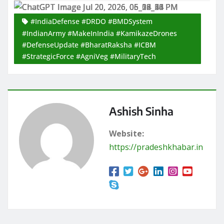
#IndiaDefense #DRDO #BMDSystem
#IndianArmy #MakeInIndia #KamikazeDrones
#DefenseUpdate #BharatRaksha #ICBM
#StrategicForce #AgniVeg #MilitaryTech
Ashish Sinha
Website:
https://pradeshkhabar.in