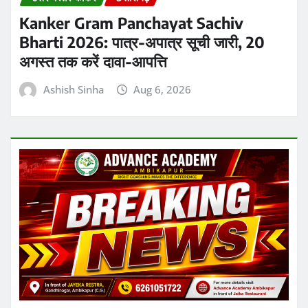
छत्तीसगढ़
रायपुर
Chhattisgarh Excise Department
Action: लापरवाही और ओवररेटिंग पर दो
उपनिरीक्षक निलंबित, एडीईओ पर भी शिकंजा
Ashish Sinha
Aug 6, 2026
ताजा ख़बरें
एक्ट्रेस और ‘बिग बॉस OTT 2’ की पूर्व कंटेस्टेंट
जिया शंकर ने अपने बॉयफ्रेंड करण के साथ सगाई