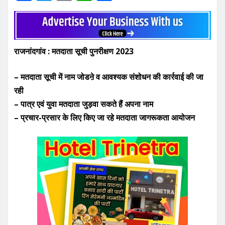
a
w
m
h
h
c
it
ai
at
ar
e
te
l
s
e
राजनांदगांव : मतदाता सूची पुनरीक्षण 2023
b
r
A
o
p
– मतदाता सूची में नाम जोडऩे व आवश्यक संशोधन की कार्रवाई की जा
o
p
रही
k
– पात्र एवं युवा मतदाता जुड़वा सकते हैं अपना नाम
– प्रचार-प्रसार के लिए किए जा रहे मतदाता जागरूकता आयोजन