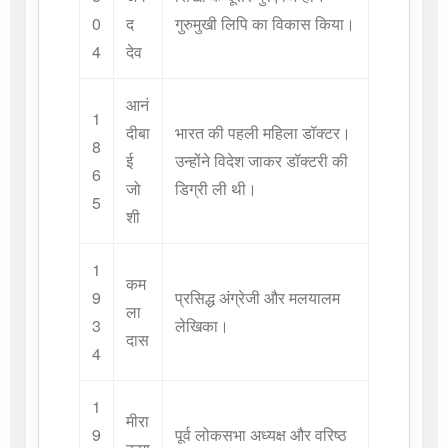
0
द
गुरुमुखी लिपि का विकास किया।
4
देव
आनं
1
दीबा
भारत की पहली महिला डॉक्टर।
8
ई
उन्होंने विदेश जाकर डॉक्टरी की
6
जो
डिग्री ली थी।
5
शी
1
कम
9
प्रसिद्ध अंग्रेजी और मलयालम
ला
3
लेखिका।
दास
4
1
मीरा
9
पूर्व लोकसभा अध्यक्ष और वरिष्ठ
कुमा