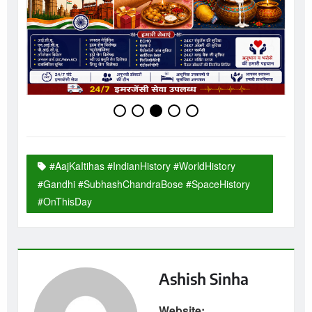
#AajKaItihas #IndianHistory #WorldHistory
#Gandhi #SubhashChandraBose #SpaceHistory
#OnThisDay
Ashish Sinha
Website: