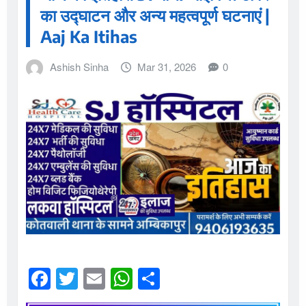
का उद्घाटन और अन्य महत्वपूर्ण घटनाएं |
Aaj Ka Itihas
Ashish Sinha
Mar 31, 2026
0
F
T
E
W
S
a
w
m
h
h