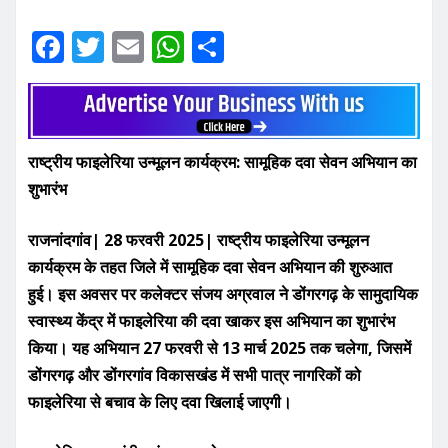
F
T
E
W
S
a
w
m
h
h
c
it
ai
at
ar
e
te
l
s
e
राष्ट्रीय फाइलेरिया उन्मूलन कार्यक्रम: सामूहिक दवा सेवन अभियान का
b
r
A
शुभारंभ
o
p
o
p
राजनांदगांव| 28 फरवरी 2025| राष्ट्रीय फाइलेरिया उन्मूलन
k
कार्यक्रम के तहत जिले में सामूहिक दवा सेवन अभियान की शुरुआत
हुई। इस अवसर पर कलेक्टर संजय अग्रवाल ने डोंगरगढ़ के सामुदायिक
स्वास्थ्य केंद्र में फाइलेरिया की दवा खाकर इस अभियान का शुभारंभ
किया। यह अभियान 27 फरवरी से 13 मार्च 2025 तक चलेगा, जिसमें
डोंगरगढ़ और डोंगरगांव विकासखंड में सभी पात्र नागरिकों को
फाइलेरिया से बचाव के लिए दवा खिलाई जाएगी।