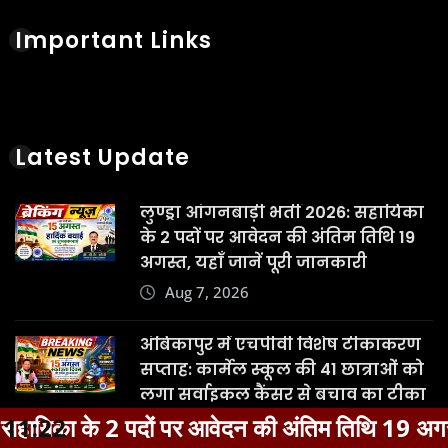
Important Links
Latest Update
लुण्ड्रा आंगनबाड़ी भर्ती 2026: सहायिका
के 2 पदों पर आवेदन की अंतिम तिथि 19
अगस्त, यहाँ जानें पूरी जानकारी
Aug 7, 2026
अंबिकापुर में एचपीवी विशेष टीकाकरण
सप्ताह: कार्मेल स्कूल की 41 छात्राओं को
लगा सर्वाइकल कैंसर से बचाव का टीका
 पर आवेदन की अंतिम तिथि 19 अगस्त, यहाँ जानें पूरी ज
11:22
Aug 7, 2026