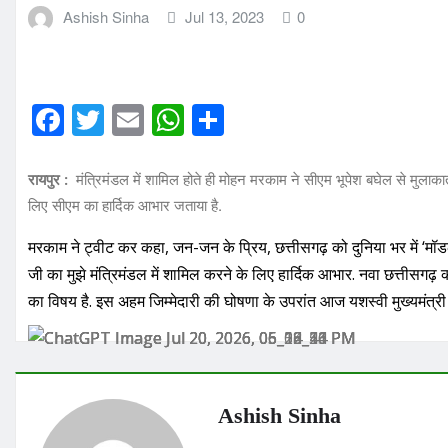
Ashish Sinha
Jul 13, 2023
0
F
T
E
W
S
a
w
m
h
h
c
it
ai
at
ar
मंत्रिमंडल में शामिल होते ही मोहन मरकाम ने सीएम भूपेश बघेल से मुलाका
रायपुर :
लिए सीएम का हार्दिक आभार जताया है.
e
te
l
s
e
b
r
A
मरकाम ने ट्वीट कर कहा, जन-जन के प्रिय, छत्तीसगढ़ को दुनिया भर में ‘मॉडल’ 
o
p
जी का मुझे मंत्रिमंडल में शामिल करने के लिए हार्दिक आभार. नवा छत्तीसगढ़ 
का विषय है. इस अहम जिम्मेदारी की घोषणा के उपरांत आज यशस्वी मुख्यमंत्री
o
p
k
Ashish Sinha