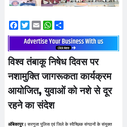
F
T
E
W
S
a
w
m
h
h
c
it
ai
at
ar
e
te
l
s
e
b
r
A
विश्व तंबाकू निषेध दिवस पर
o
p
नशामुक्ति जागरूकता कार्यक्रम
o
p
k
आयोजित, युवाओं को नशे से दूर
रहने का संदेश
अंबिकापुर।
सरगुजा पुलिस एवं जिले के स्वैच्छिक संगठनों के संयुक्त